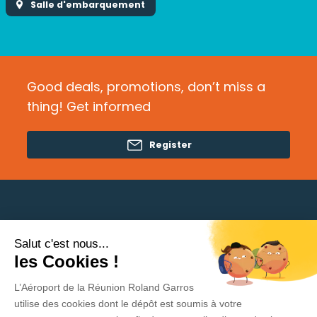
Salle d'embarquement
Good deals, promotions, don’t miss a
thing! Get informed
Register
Salut c'est nous...
Need help?
les Cookies !
L’Aéroport de la Réunion Roland Garros
Privacy Policy
utilise des cookies dont le dépôt est soumis à votre