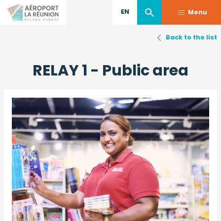
EN
Menu
Back to the list
Skip
to
RELAY 1 - Public area
main
content
Image