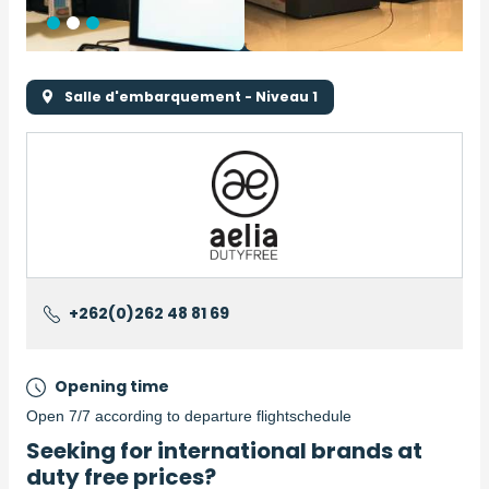
Salle d'embarquement - Niveau 1
Logo
Logo
+262(0)262 48 81 69
Opening time
Open 7/7 according to departure flightschedule
Seeking for international brands at
Description
duty free prices?