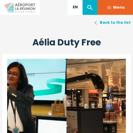
EN
Menu
Back to the list
Skip
to
Aélia Duty Free
main
content
Image