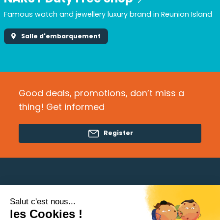
Famous watch and jewellery luxury brand in Reunion Island
Salle d'embarquement
Good deals, promotions, don’t miss a
thing! Get informed
Register
Salut c'est nous...
Need help?
les Cookies !