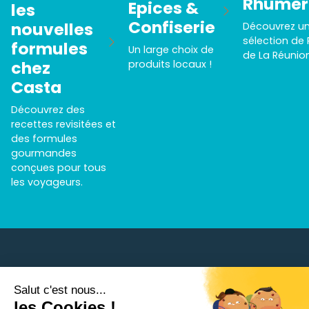
Rhumer
Epices &
les
Confiserie
nouvelles
Découvrez u
sélection de
formules
Un large choix de
de La Réunio
chez
produits locaux !
Casta
Découvrez des
recettes revisitées et
des formules
gourmandes
conçues pour tous
les voyageurs.
Salut c'est nous...
Besoin d'aide ?
les Cookies !