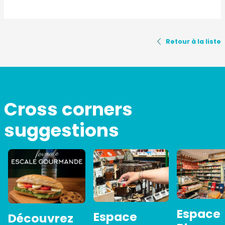
Retour à la liste
Cross corners
suggestions
Espace
Espace
Découvrez