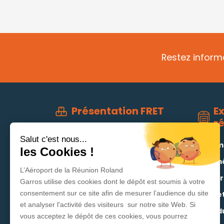
Restez informé
E
Présentation FRET
r
Équipes et organisation
Salut c'est nous...
Anim
Les métiers du FRET
les Cookies !
Dém
Statistiques & données
L’Aéroport de la Réunion Roland
économiques
Fleur
Garros utilise des cookies dont le dépôt est soumis à votre
consentement sur ce site afin de mesurer l’audience du site
Objet
et analyser l'activité des visiteurs sur notre site Web. Si
Produ
vous acceptez le dépôt de ces cookies, vous pourrez