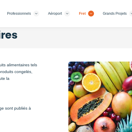
Professionnels
Aéroport
Fret
Grands Projets
ires
ts alimentaires tels
produits congelés,
te la
ge sont publiés à