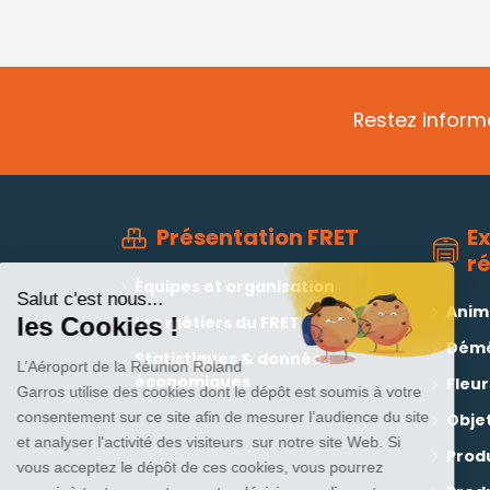
Restez informé
E
Présentation FRET
r
Équipes et organisation
Salut c'est nous...
Anim
Les métiers du FRET
les Cookies !
Dém
Statistiques & données
L’Aéroport de la Réunion Roland
économiques
Fleur
Garros utilise des cookies dont le dépôt est soumis à votre
consentement sur ce site afin de mesurer l’audience du site
Objet
et analyser l'activité des visiteurs sur notre site Web. Si
Produ
vous acceptez le dépôt de ces cookies, vous pourrez