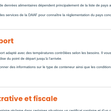
 de denrées alimentaires dépendent principalement de la liste de pays a
es services de la DAAF pour connaître la règlementation du pays concer
port
ort adapté avec des températures contrôlées selon les besoins. Il vou
ise du point de départ jusqu’à l’arrivée.
onner des informations sur le type de conteneur ainsi que les conditio
ative et fiscale
ntaire réclame dans certaines situations un certificat sanitaire et d’un 