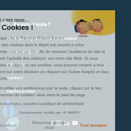
Salut c'est nous...
Besoin d'aide ?
les Cookies !
L’Aéroport de la Réunion Roland Garros
Politique de protection des données
utilise des cookies dont le dépôt est soumis à votre
consentement sur ce site afin de mesurer l’audience du site et
Mentions légales
analyser l'activité des visiteurs sur notre site Web. Si vous
acceptez le dépôt de ces cookies, vous pourrez revenir à tout
CGV - CGU
moment sur votre décision en cliquant sur l’icône Axeptio en bas
Contact
à gauche.
Pour modifier vos préférences par la suite, cliquez sur le lien
Espace presse
'Préférences de cookies' situé dans le pied de page.
Pour en savoir plus, consultez la politique de confidentialité
Consentements certifiés par
Personnaliser mes
Tout refuser
Tout accepter
choix