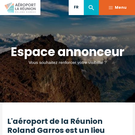
Aller
FR
Menu
au
contenu
principal
Espace annonceur
Vous souhaitez renforcer votre visibilité ?
L'aéroport de la Réunion
Roland Garros est un lieu