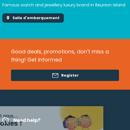
Famous watch and jewellery luxury brand in Reunion Island
Salle d'embarquement
Good deals, promotions, don’t miss a
thing! Get informed
Register
Salut c'est nous...
Need help?
les Cookies !