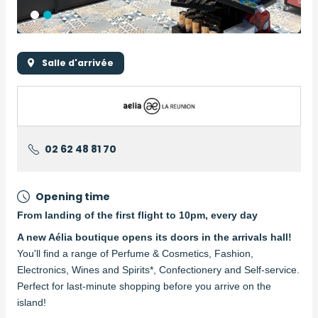
Salle d'arrivée
Logo
Logo
02 62 48 81 70
Opening time
From landing of the first flight to 10pm, every day
Description
A new Aélia boutique opens its doors in the arrivals hall!
You'll find a range of Perfume & Cosmetics, Fashion,
Electronics, Wines and Spirits*, Confectionery and Self-service.
Perfect for last-minute shopping before you arrive on the
island!