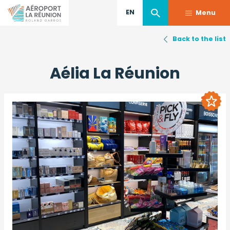
EN
Menu
Back to the list
Skip
to
Aélia La Réunion
main
content
Temps
Image
fort