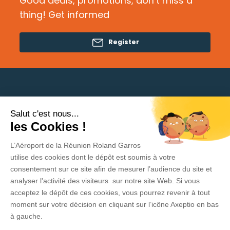
Good deals, promotions, don’t miss a
thing! Get informed
Register
Salut c'est nous...
Need help?
les Cookies !
L’Aéroport de la Réunion Roland Garros
Privacy Policy
utilise des cookies dont le dépôt est soumis à votre
consentement sur ce site afin de mesurer l’audience du site et
Legal Information
analyser l'activité des visiteurs sur notre site Web. Si vous
acceptez le dépôt de ces cookies, vous pourrez revenir à tout
Contact
moment sur votre décision en cliquant sur l’icône Axeptio en bas
General Conditions of sale and use
à gauche.