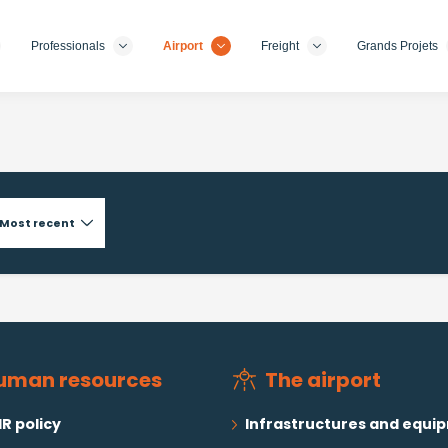
Professionals
Airport
Freight
Grands Projets
uman resources
The airport
R policy
Infrastructures and equi