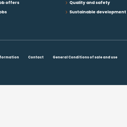
ob offers
Quality and safety
obs
Sustainable development
nformation
Contact
General Conditions of sale and use