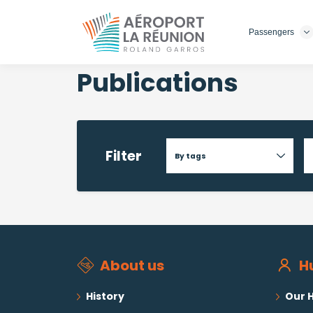
Passengers
Skip
to
main
Publications
content
Filter
About us
H
History
Our H