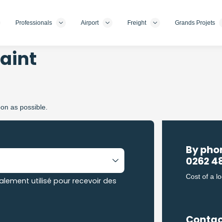
Professionals
Airport
Freight
Grands Projets
aint
oon as possible.
By pho
0262 48
Cost of a lo
lement utilisé pour recevoir des
Contac