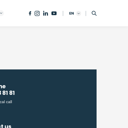
EN
ne
 81 81
cal call
t us