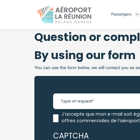
Passengers
Skip
to
main
Question or compl
content
By using our form
You can use the form below, we will contact you as s
J’accepte que mon e-mail soit éga
offres commerciales de l’aéroport
CAPTCHA