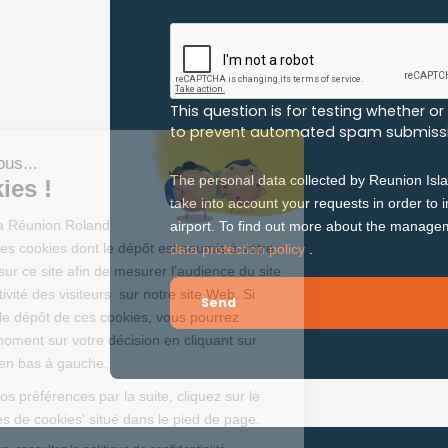
This question is for testing whether o
to prevent automated spam submissi
Salut c'est nous...
The personal data collected by Reunion Isla
les Cookies !
take into account your requests in order to 
L’Aéroport de la Réunion Roland
airport. To find out more about the manage
Garros utilise des cookies dont le dépôt est soumis à votre
data protection policy
.
consentement sur ce site afin de mesurer l’audience du site
et analyser l'activité des visiteurs sur notre site Web. Si
vous acceptez le dépôt de ces cookies, vous pourrez
revenir à tout moment sur votre décision en cliquant sur
l’icône Axeptio en bas à gauche.
Pour modifier vos préférences par la suite, cliquez sur le
lien 'Préférences de cookies' situé dans le pied de page.