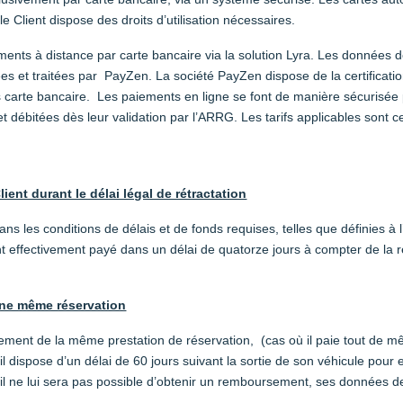
 Client dispose des droits d’utilisation nécessaires.
nts à distance par carte bancaire via la solution Lyra. Les données d
ées et traitées par PayZen. La société PayZen dispose de la certificati
s carte bancaire. Les paiements en ligne se font de manière sécurisé
ébitées dès leur validation par l’ARRG. Les tarifs applicables sont ce
ent durant le délai légal de rétractation
les conditions de délais et de fonds requises, telles que définies à l’a
effectivement payé dans un délai de quatorze jours à compter de la ré
une même réservation
aiement de la même prestation de réservation, (cas où il paie tout de m
 il dispose d’un délai de 60 jours suivant la sortie de son véhicule p
 ne lui sera pas possible d’obtenir un remboursement, ses données de 