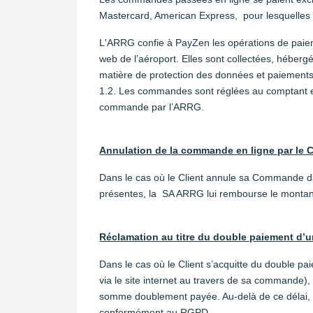
Mastercard, American Express, pour lesquelles le
L'ARRG confie à PayZen les opérations de paieme
web de l’aéroport. Elles sont collectées, héberg
matière de protection des données et paiement
1.2. Les commandes sont réglées au comptant et d
commande par l’ARRG.
Annulation de la commande en ligne par le Cli
Dans le cas où le Client annule sa Commande dans 
présentes, la SA ARRG lui rembourse le montant 
Réclamation au titre du double paiement d’
Dans le cas où le Client s’acquitte du double p
via le site internet au travers de sa commande),
somme doublement payée. Au-delà de ce délai, il
conformément au RGPD.