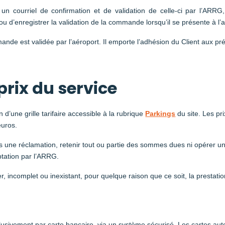
un courriel de confirmation et de validation de celle-ci par l’ARRG
 ou d’enregistrer la validation de la commande lorsqu’il se présente à l’
ande est validée par l’aéroport. Il emporte l’adhésion du Client aux p
.
rix du service
 d’une grille tarifaire accessible à la rubrique
Parkings
du site. Les pr
euros.
mis une réclamation, retenir tout ou partie des sommes dues ni opére
ptation par l’ARRG.
r, incomplet ou inexistant, pour quelque raison que ce soit, la prestatio
sivement par carte bancaire, via un système sécurisé. Les cartes auto