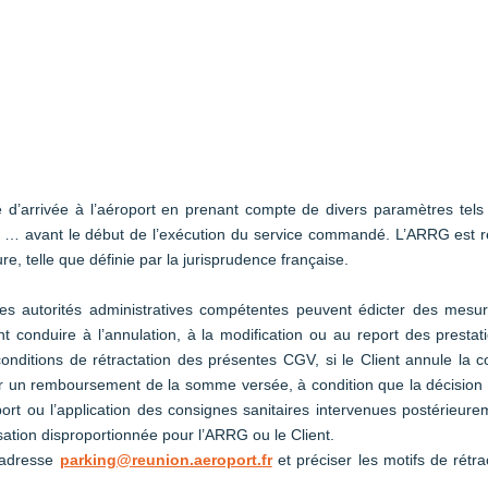
 d’arrivée à l’aéroport en prenant compte de divers paramètres tels q
 … avant le début de l’exécution du service commandé. L’ARRG est 
re, telle que définie par la jurisprudence française.
 les autorités administratives compétentes peuvent édicter des mesu
 conduire à l’annulation, à la modification ou au report des prest
conditions de rétractation des présentes CGV, si le Client annule la
enir un remboursement de la somme versée, à condition que la décision a
port ou l’application des consignes sanitaires intervenues postérieur
ation disproportionnée pour l’ARRG ou le Client.
l'adresse
parking@reunion.aeroport.fr
et préciser les motifs de rétra