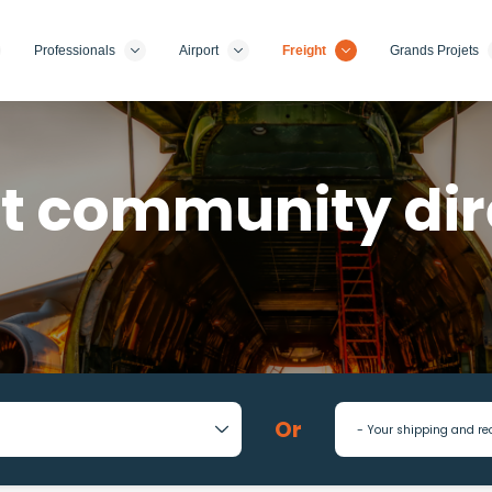
Professionals
Airport
Freight
Grands Projets
ht community dir
Or