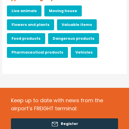
Live animals
Moving house
Flowers and plants
Valuable items
Food products
Dangerous products
Pharmaceutical products
Vehicles
Keep up to date with news from the
airport’s FREIGHT terminal:
Register