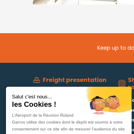
Keep up to da
S
Freight presentation
r
Team and organisations
Salut c'est nous...
Live 
Jobs
les Cookies !
Remo
Statistics and economic data
L’Aéroport de la Réunion Roland
Flowe
Garros utilise des cookies dont le dépôt est soumis à votre
consentement sur ce site afin de mesurer l’audience du site
Valu