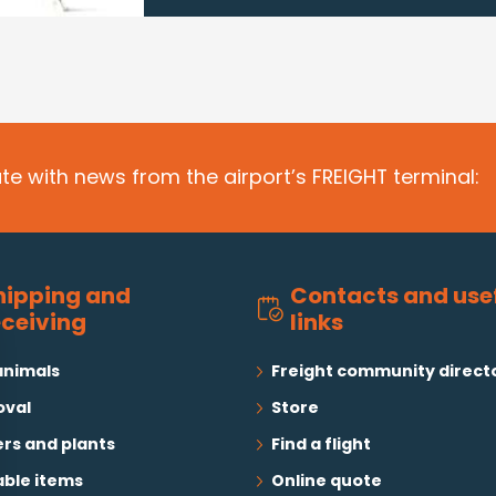
te with news from the airport’s FREIGHT terminal:
hipping and
Contacts and use
eceiving
links
animals
Freight community direct
val
Store
rs and plants
Find a flight
able items
Online quote