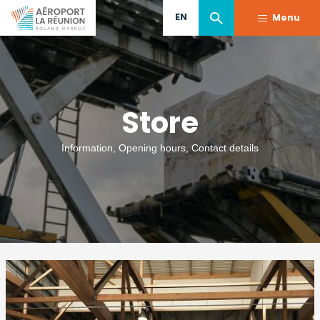
Skip
EN
Menu
to
main
content
Store
Information, Opening hours, Contact details