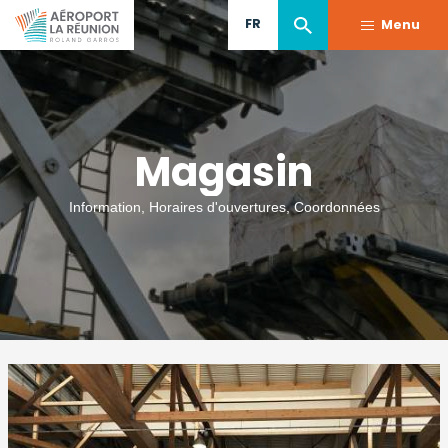
Aller
FR
Menu
au
contenu
principal
Magasin
Information, Horaires d'ouvertures, Coordonnées