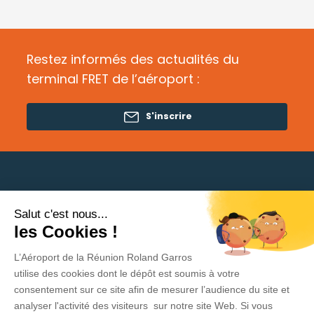
Restez informés des actualités du
terminal FRET de l’aéroport :
S'inscrire
Salut c'est nous...
Besoin d'aide ?
les Cookies !
L’Aéroport de la Réunion Roland Garros
Politique de protection des données
utilise des cookies dont le dépôt est soumis à votre
consentement sur ce site afin de mesurer l’audience du site et
Mentions légales
analyser l'activité des visiteurs sur notre site Web. Si vous