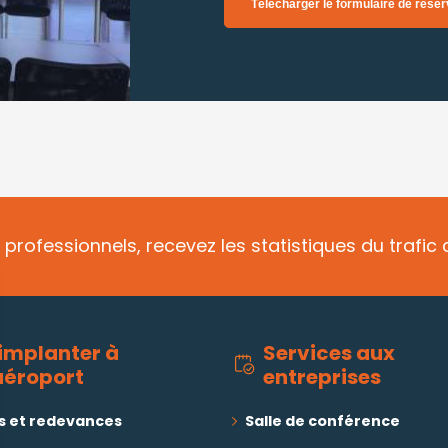
Télécharger le formulaire de réser
 professionnels, recevez les statistiques du trafi
implanter à
Services aux
aéroport
entreprises
fs et redevances
Salle de conférence