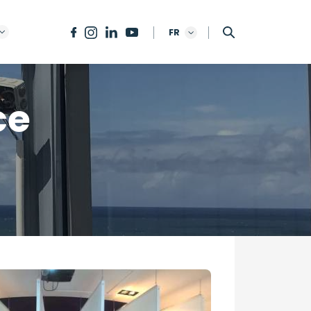
FR
ce