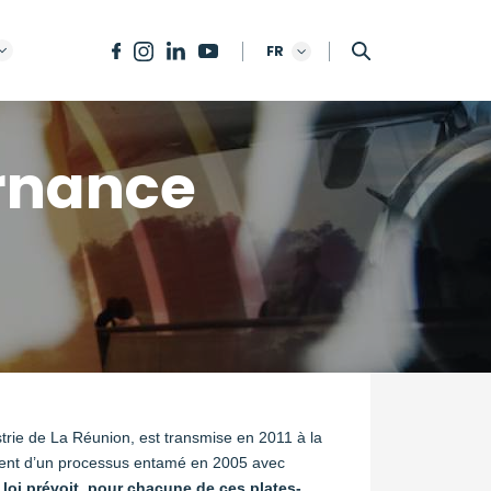
FR
rnance
rie de La Réunion, est transmise en 2011 à la
ssement d’un processus entamé en 2005 avec
 loi prévoit, pour chacune de ces plates-