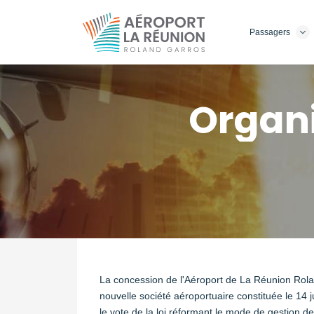
Aller
au
Passagers
contenu
principal
Organ
La concession de l'Aéroport de La Réunion Rola
nouvelle société aéroportuaire constituée le 14 
le vote de la loi réformant le mode de gestion 