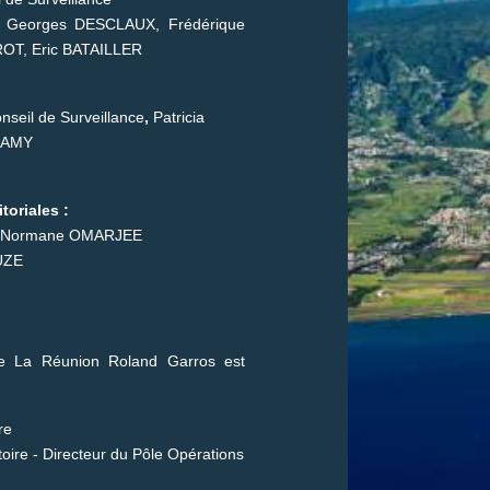
, Georges DESCLAUX, Frédérique
ROT, Eric BATAILLER
nseil de Surveillance
,
Patricia
SAMY
toriales :
S, Normane OMARJEE
OUZE
 de La Réunion Roland Garros est
ire
oire - Directeur du Pôle Opérations