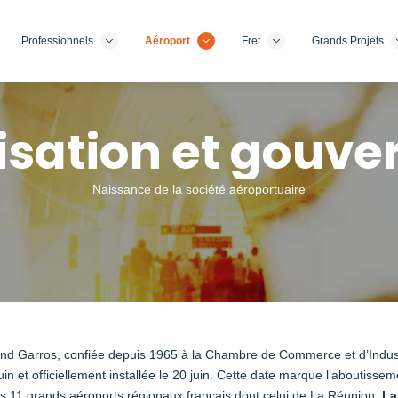
Professionnels
Aéroport
Fret
Grands Projets
isation et gouve
Naissance de la société aéroportuaire
nd Garros, confiée depuis 1965 à la Chambre de Commerce et d’Indust
juin et officiellement installée le 20 juin. Cette date marque l’abouti
des 11 grands aéroports régionaux français,dont celui de La Réunion.
La