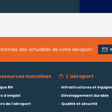
nformés des actualités de votre aéroport :
S
essources humaines
L'aéroport
ique RH
Infrastructures et équip
es d'emploi
Développement durable
rs de l'aéroport
Qualité et sécurité