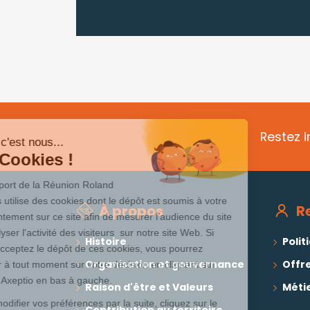
Restez i
Salut c'est nous...
les Cookies !
L’Aéroport de la Réunion Roland
Garros utilise des cookies dont le dépôt est soumis à votre
À propos
R
consentement sur ce site afin de mesurer l’audience du site
et analyser l'activité des visiteurs sur notre site Web. Si
Histoire
Polit
vous acceptez le dépôt de ces cookies, vous pourrez
Organisation et gouvernance
Offr
revenir à tout moment sur votre décision en cliquant sur
l’icône Axeptio en bas à gauche.
Raison d'être et Valeurs
Métie
Pour modifier vos préférences par la suite, cliquez sur le