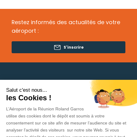
Restez informés des actualités de votre
aéroport :
S'inscrire
Salut c'est nous...
Besoin d'aide ?
les Cookies !
L’Aéroport de la Réunion Roland Garros
Politique de protection des données
utilise des cookies dont le dépôt est soumis à votre
consentement sur ce site afin de mesurer l’audience du site et
Mentions légales
analyser l'activité des visiteurs sur notre site Web. Si vous