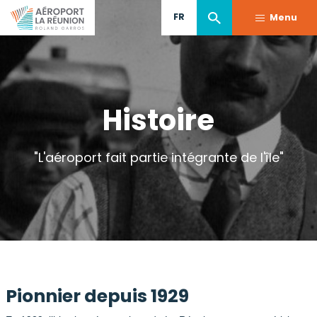
Aller
FR
Menu
au
contenu
principal
Histoire
"L'aéroport fait partie intégrante de l'île"
Pionnier depuis 1929