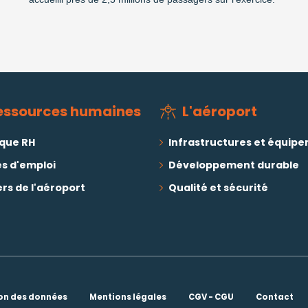
essources humaines
L'aéroport
ique RH
Infrastructures et équip
es d'emploi
Développement durable
rs de l'aéroport
Qualité et sécurité
ion des données
Mentions légales
CGV - CGU
Contact