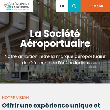
Aller
FR
Menu
au
contenu
principal
La Société
Aéroportuaire
Notre ambition : être la marque aéroportuaire
de référence de l'océan Indien
NOTRE VISION
Offrir une expérience unique et