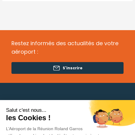
Restez informés des actualités de votre
aéroport :
S'inscrire
Salut c'est nous...
Besoin d'aide ?
les Cookies !
L’Aéroport de la Réunion Roland Garros
Politique de protection des données