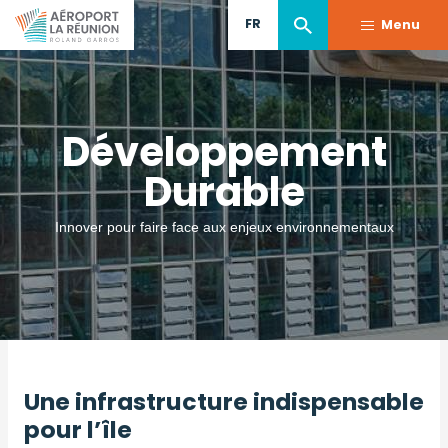
Aller
FR
Menu
au
contenu
principal
Développement
Durable
Innover pour faire face aux enjeux environnementaux
Une infrastructure indispensable
pour l’île