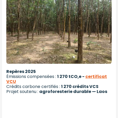
Repères 2025
Émissions compensées :
1 270 tCO₂e -
certificat
VCU
Crédits carbone certifiés :
1 270 crédits VCS
Projet soutenu :
agroforesterie durable — Laos