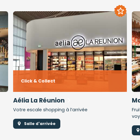
Temps
fort
Description
Click & Collect
du
temps
fort
Aélia La Réunion
Ma
Votre escale shopping à l’arrivée
Fru
voy
Salle d'arrivée