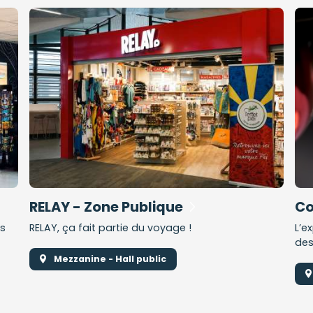
RELAY - Zone Publique
Co
ns
RELAY, ça fait partie du voyage !
L’e
des
Mezzanine - Hall public