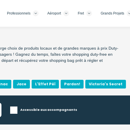
Professionnels
Aéroport
Fret
Grands Projets
rge choix de produits locaux et de grandes marques à prix Duty-
ssagers ! Gagnez du temps, faîtes votre shopping duty-free en
 départ et récupérez votre shopping bag prêt à régler et
Fnac
Jace
L'Effet Péï
Pardon!
Victoria's Secret
Accessible aux accompagnants