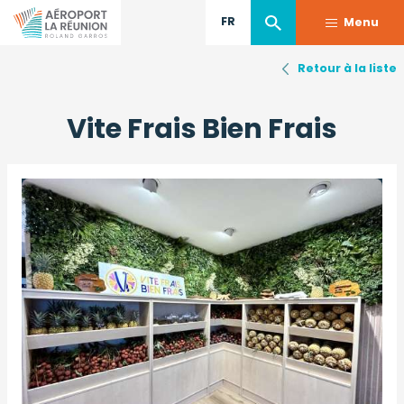
FR
Menu
Retour à la liste
Aller
au
Vite Frais Bien Frais
contenu
principal
Image