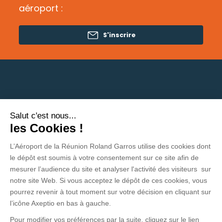
aéroport :
S'inscrire
Salut c'est nous...
Besoin d'aide ?
les Cookies !
L’Aéroport de la Réunion Roland Garros
Politique de protection des données
utilise des cookies dont le dépôt est soumis à votre
consentement sur ce site afin de mesurer l’audience du site et
Mentions légales
analyser l'activité des visiteurs sur notre site Web. Si vous
acceptez le dépôt de ces cookies, vous pourrez revenir à tout
CGV - CGU
moment sur votre décision en cliquant sur l’icône Axeptio en bas
Contact
à gauche.
Pour modifier vos préférences par la suite, cliquez sur le lien