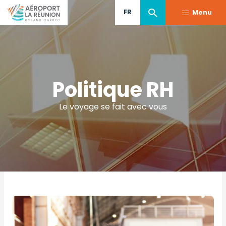
Aller
FR
Menu
au
contenu
principal
Politique RH
Le voyage se fait avec vous