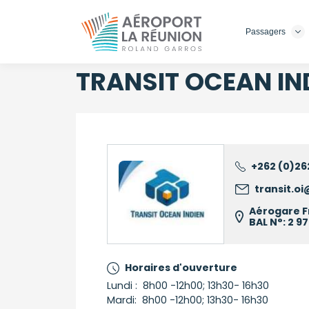
Passagers
Aller
au
contenu
TRANSIT OCEAN IN
principal
+262 (0)262
Logo
transit.o
Aérogare F
BAL N°: 2 9
Horaires d'ouverture
Lundi : 8h00 -12h00; 13h30- 16h30
Mardi: 8h00 -12h00; 13h30- 16h30