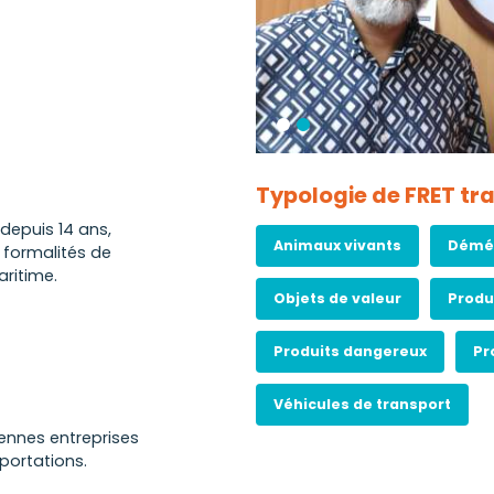
Typologie de FRET tra
 depuis 14 ans,
Animaux vivants
Démé
s formalités de
ritime.
Objets de valeur
Produ
Produits dangereux
Pr
Véhicules de transport
yennes entreprises
mportations.