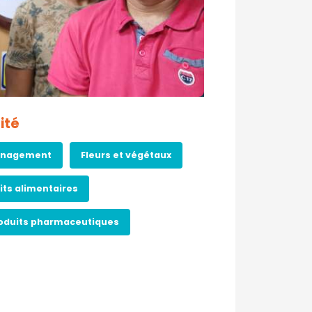
ité
nagement
Fleurs et végétaux
its alimentaires
oduits pharmaceutiques