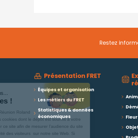
Restez informé
E
Présentation FRET
r
Équipes et organisation
Salut c'est nous...
Anim
Les métiers du FRET
les Cookies !
Dém
Statistiques & données
L’Aéroport de la Réunion Roland
économiques
Fleur
Garros utilise des cookies dont le dépôt est soumis à votre
consentement sur ce site afin de mesurer l’audience du site
Objet
et analyser l'activité des visiteurs sur notre site Web. Si
Produ