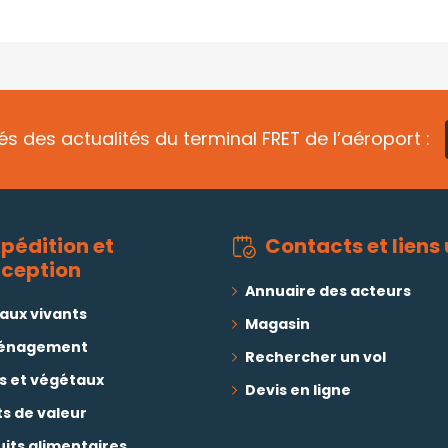
s des actualités du terminal FRET de l’aéroport :
xpédition et
Contacts et liens 
éception
Annuaire des acteurs
aux vivants
Magasin
énagement
Rechercher un vol
s et végétaux
Devis en ligne
s de valeur
its alimentaires