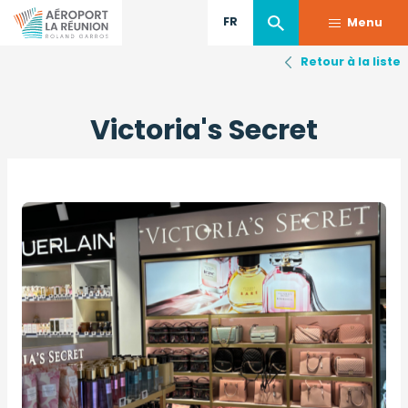
FR
Menu
Retour à la liste
Aller
au
Victoria's Secret
contenu
principal