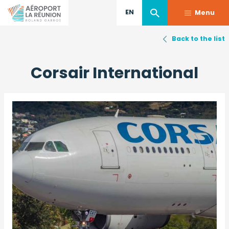
EN
Menu
Back to the list
Skip
to
Corsair International
main
content