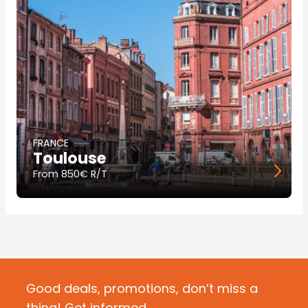
FRANCE
Toulouse
From
850€ R/T
Good deals, promotions, don’t miss a
thing! Get informed