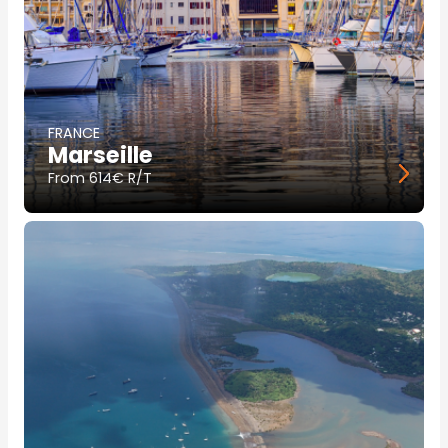
FRANCE
Marseille
From
614€ R/T
Image
principale