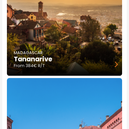
MADAGASCAR
Tananarive
From
384€ R/T
Image
principale