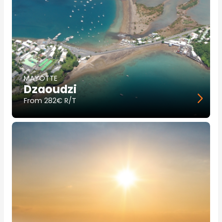
MAYOTTE
Dzaoudzi
From
282€ R/T
Image
principale