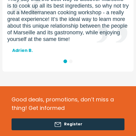
is to cook up all its best ingredients, so why not try
ma
out a Mediterranean cooking workshop - a really
in 
great experience! It’s the ideal way to learn more
her
about this unique relationship between the people
blu
of Marseille and its gastronomy, while enjoying
ma
yourself at the same time!
V
e
Prénom
Adrien B.
et
nom
Good deals, promotions, don’t miss a
thing! Get informed
Register