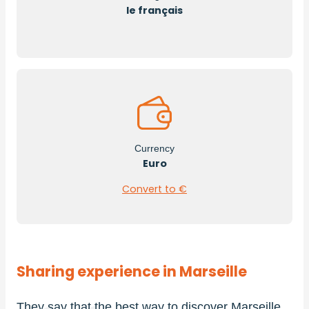
le français
Currency
Euro
Convert to €
Sharing experience in Marseille
They say that the best way to discover Marseille
If 