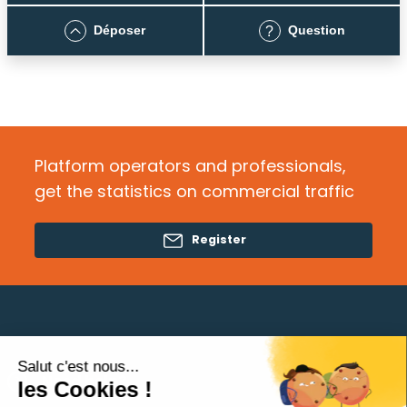
Déposer
Question
?
Platform operators and professionals,
get the statistics on commercial traffic
Register
Salut c'est nous...
Need help?
les Cookies !