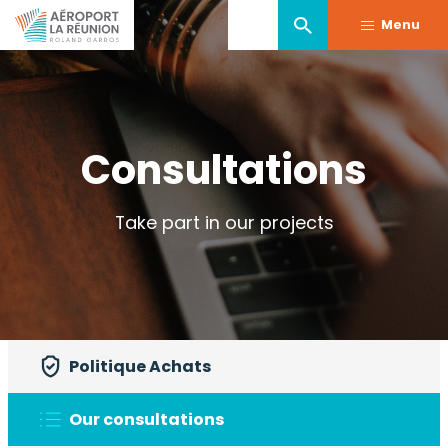
Skip
Menu
to
main
content
Consultations
Take part in our projects
Politique Achats
Our consultations