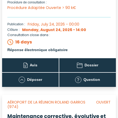
Procédure de consultation :
Procédure Adaptée Ouverte > 90 k€
Friday, July 24, 2026 - 00:00
Publication :
Monday, August 24, 2026 - 14:00
Clôture :
Consultation close dans :
16 days
Réponse électronique obligatoire
Avis
Dossier
Déposer
Question
?
AÉROPORT DE LA RÉUNION ROLAND GARROS
OUVERT
(974)
Maintenance corrective, évolutive et