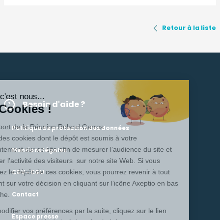
Retour à la liste
Salut c'est nous...
Besoin d'aide ?
les Cookies !
L’Aéroport de la Réunion Roland Garros
Politique de protection des données
utilise des cookies dont le dépôt est soumis à votre
consentement sur ce site afin de mesurer l’audience du site et
Mentions légales
analyser l'activité des visiteurs sur notre site Web. Si vous
acceptez le dépôt de ces cookies, vous pourrez revenir à tout
CGV - CGU
moment sur votre décision en cliquant sur l’icône Axeptio en bas
à gauche.
Contact
Pour modifier vos préférences par la suite, cliquez sur le lien
Espace presse