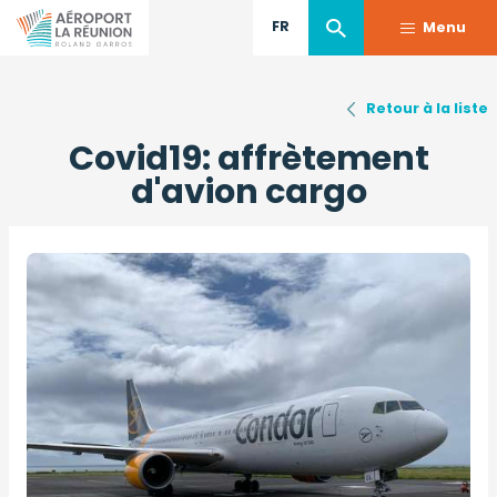
FR
Menu
Aller
Retour à la liste
au
Covid19: affrètement
contenu
principal
d'avion cargo
Photo