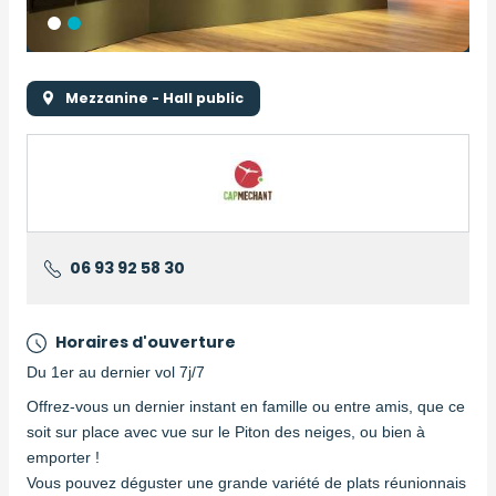
Mezzanine - Hall public
Logo
Logo
06 93 92 58 30
Horaires d'ouverture
Du 1er au dernier vol 7j/7
Description
Offrez-vous un dernier instant en famille ou entre amis, que ce
soit sur place avec vue sur le Piton des neiges, ou bien à
emporter !
Vous pouvez déguster une grande variété de plats réunionnais