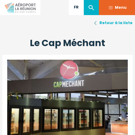
FR
Menu
Retour à la liste
Aller
au
Le Cap Méchant
contenu
principal
Image
Ima