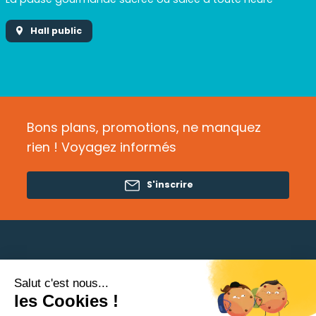
Hall public
Bons plans, promotions, ne manquez
rien ! Voyagez informés
S'inscrire
Salut c'est nous...
Besoin d'aide ?
les Cookies !