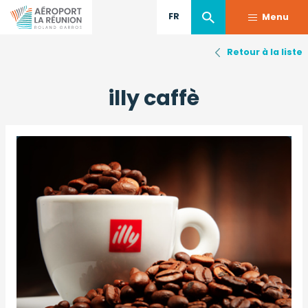
FR
Menu
Retour à la liste
Aller
au
illy caffè
contenu
principal
Image