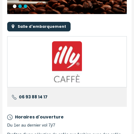
Salle d'embarquement
Logo
Logo
06 93 88 14 17
Horaires d'ouverture
Du 1er au dernier vol 7j/7
Description