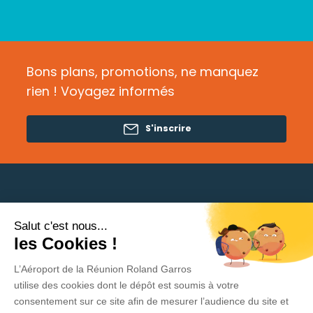
Bons plans, promotions, ne manquez
rien ! Voyagez informés
S'inscrire
Salut c'est nous...
Besoin d'aide ?
les Cookies !
L’Aéroport de la Réunion Roland Garros
Politique de protection des données
utilise des cookies dont le dépôt est soumis à votre
consentement sur ce site afin de mesurer l’audience du site et
Mentions légales