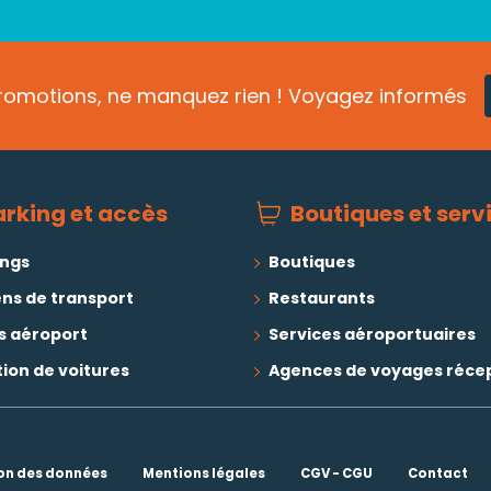
promotions, ne manquez rien ! Voyagez informés
arking et accès
Boutiques et serv
ings
Boutiques
ns de transport
Restaurants
s aéroport
Services aéroportuaires
ion de voitures
Agences de voyages réce
ion des données
Mentions légales
CGV - CGU
Contact