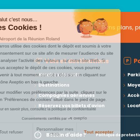
Salut c'est nous...
les Cookies !
Bons plans, 
L’Aéroport de la Réunion Roland
Garros utilise des cookies dont le dépôt est soumis à votre
consentement sur ce site afin de mesurer l’audience du site
Vols et destinations
P
et analyser l'activité des visiteurs sur notre site Web. Si
vous acceptez le dépôt de ces cookies, vous pourrez
Horaires des vols
Park
revenir à tout moment sur votre décision en cliquant sur
l’icône Axeptio en bas à gauche.
Destinations
Moye
Pour modifier vos préférences par la suite, cliquez sur le
Compagnies aériennes
Accè
lien 'Préférences de cookies' situé dans le pied de page.
Réservez vos billets d'avion
Locat
Pour en savoir plus, consultez la politique de confidentialité
Consentements certifiés par
Personnaliser mes
Tout refuser
Tout accepter
Besoin d'aide ?
choix
Politique de protect