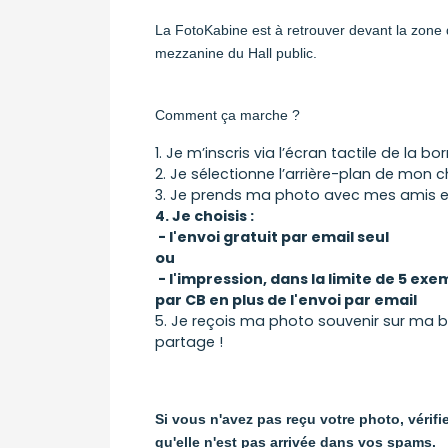
La FotoKabine est à retrouver devant la zone 
mezzanine du Hall public.
Comment ça marche ?
1. Je m’inscris via l’écran tactile de la bo
2. Je sélectionne l’arrière-plan de mon c
3. Je prends ma photo avec mes amis 
4. Je choisis :
- l'envoi gratuit par email seul
ou
- l'impression, dans la limite de 5 exe
par CB en plus de l'envoi par email
5. Je reçois ma photo souvenir sur ma bo
partage !
Si vous n'avez pas reçu votre photo, vérifi
qu'elle n'est pas arrivée dans vos spams.