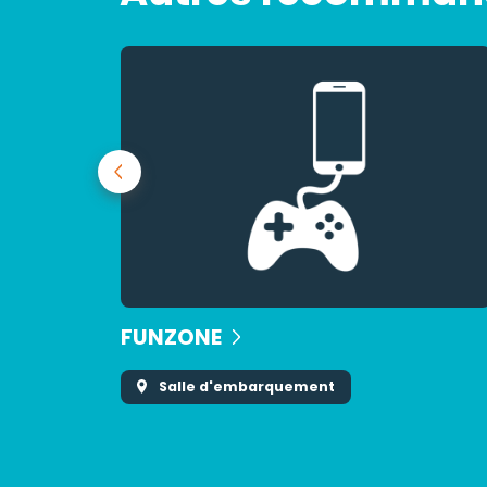
e la peur
FUNZONE
Salle d'embarquement
Le stage en
 airs en toute