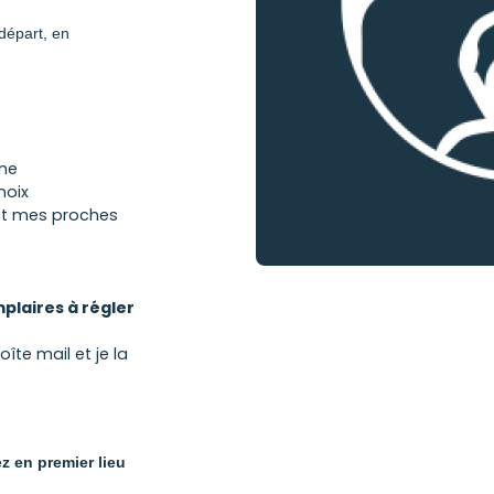
départ, en
rne
hoix
et mes proches
mplaires à régler
îte mail et je la
ez en premier lieu