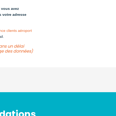
e vous avez
s votre adresse
nce clients aéroport
il.
ans un délai
ge des données)
dations