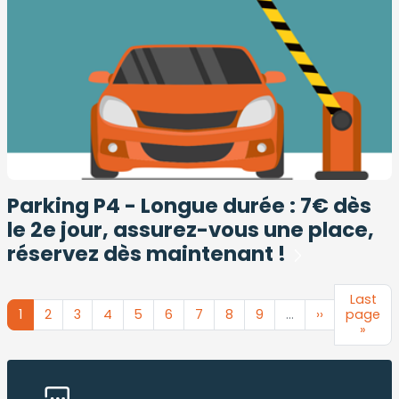
Parking P4 - Longue durée : 7€ dès
le 2e jour, assurez-vous une place,
réservez dès maintenant !
Pagination
Last
Last
Current
1
Page
2
Page
3
Page
4
Page
5
Page
6
Page
7
Page
8
Page
9
…
Next
››
page
page
page
page
»