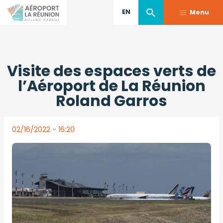
EN
Menu
Skip
to
Back to press releases
Visite des espaces verts de
main
content
l’Aéroport de La Réunion
Roland Garros
02/16/2022 - 16:20