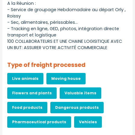
A la Réunion :
- Service de groupage Hebdomadaire au départ Orly ,
Roissy
- Sec, alimentaires, périssables…
- Tracking en ligne, GED, photos, intégration directe
transport et logistique
100 COLLABORATEURS ET UNE CHAINE LOGISITIQUE AVEC
UN BUT: ASSURER VOTRE ACTIVITÉ COMMERCIALE
Type of freight processed
Live animals
Moving house
Flowers and plants
Valuable items
Food products
Dangerous products
Pharmaceutical products
Vehicles