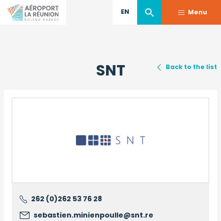
EN
Menu
Skip
to
SNT
main
Back to the list
content
Logo
262 (0)262 53 76 28
sebastien.minienpoulle@snt.re