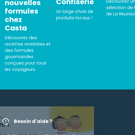
Confiserie
nouvelles
Découvrez u
sélection de
formules
Un large choix de
de La Réunio
chez
produits locaux !
Casta
Découvrez des
recettes revisitées et
des formules
gourmandes
conçues pour tous
les voyageurs.
Salut c'est nous...
Besoin d'aide ?
les Cookies !