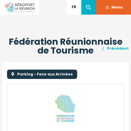
FR
Menu
Aller
au
Fédération Réunionnaise
contenu
principal
de Tourisme
Précédent
Parking - Face aux Arrivées