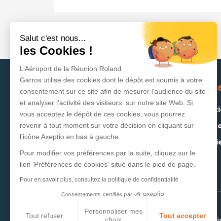
Salut c'est nous...
les Cookies !
L’Aéroport de la Réunion Roland
Garros utilise des cookies dont le dépôt est soumis à votre
À propos
R
consentement sur ce site afin de mesurer l’audience du site
et analyser l'activité des visiteurs sur notre site Web. Si
Histoire
Polit
vous acceptez le dépôt de ces cookies, vous pourrez
Organisation et gouvernance
Offr
revenir à tout moment sur votre décision en cliquant sur
l’icône Axeptio en bas à gauche.
Raison d'être et Valeurs
Métie
Pour modifier vos préférences par la suite, cliquez sur le
Contribution au territoire
lien 'Préférences de cookies' situé dans le pied de page.
Stratégie
Pour en savoir plus, consultez la politique de confidentialité
Consentements certifiés par
Personnaliser mes
Tout refuser
Tout accepter
Besoin d'aide ?
choix
Politique de protect