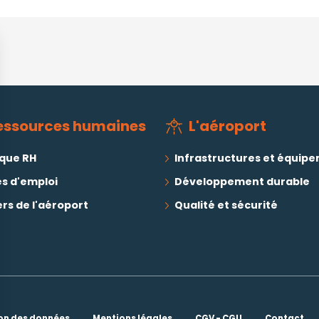
essources humaines
L'aéroport
ique RH
Infrastructures et équip
es d'emploi
Développement durable
rs de l'aéroport
Qualité et sécurité
ion des données
Mentions légales
CGV - CGU
Contact