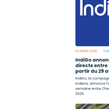
03 MARS 2026
Traf
IndiGo annonc
directe entre
partir du 29 a
IndiGo, la compag
indiens, annonce l’
semaine entre Chen
2026.