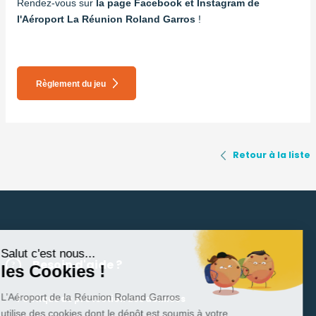
Rendez-vous sur
la page Facebook et Instagram de
l'Aéroport La Réunion Roland Garros
!
Règlement du jeu
Retour à la liste
Salut c'est nous...
Besoin d'aide ?
les Cookies !
L’Aéroport de la Réunion Roland Garros
Politique de protection des données
utilise des cookies dont le dépôt est soumis à votre