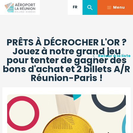
FR
Menu
Aller
au
PRÊTS À DÉCROCHER L'OR ?
contenu
principal
Jouez à notre grand jeu
Retour à la liste
pour tenter de gagner des
bons d'achat et 2 billets A/R
Réunion-Paris !
Photo