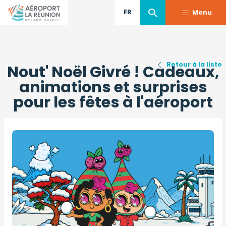
FR
Menu
Aller
au
Retour à la liste
Nout' Noël Givré ! Cadeaux,
contenu
principal
animations et surprises
pour les fêtes à l'aéroport
Photo