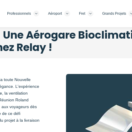
Professionnels
Aéroport
Fret
Grands Projets
 " Une Aérogare Bioclimat
ez Relay !
Photo
a toute Nouvelle
élégance. L'expérience
, la ventilation
a Réunion Roland
e aux voyageurs dès
e de ce défi
u projet à la livraison