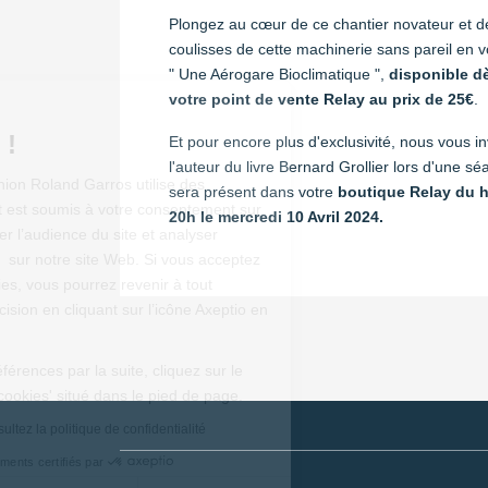
Plongez au cœur de ce chantier novateur et d
coulisses de cette machinerie sans pareil en vo
" Une Aérogare Bioclimatique ",
disponible d
votre point de vente Relay au prix de 25€
.
Salut c'est nous...
les Cookies !
Et pour encore plus d'exclusivité, nous vous in
l'auteur du livre Bernard Grollier lors d'une sé
L’Aéroport de la Réunion Roland Garros utilise des
sera présent dans votre
boutique Relay du h
cookies dont le dépôt est soumis à votre consentement sur
20h le mercredi 10 Avril 2024.
ce site afin de mesurer l’audience du site et analyser
l'activité des visiteurs sur notre site Web. Si vous acceptez
le dépôt de ces cookies, vous pourrez revenir à tout
moment sur votre décision en cliquant sur l’icône Axeptio en
bas à gauche.
Pour modifier vos préférences par la suite, cliquez sur le
lien 'Préférences de cookies' situé dans le pied de page.
Pour en savoir plus, consultez la politique de confidentialité
Consentements certifiés par