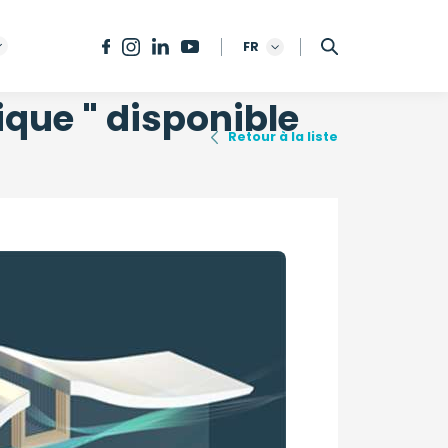
FR
ique " disponible
Retour à la liste