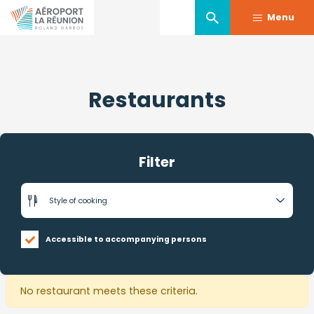
Menu
Skip
to
Restaurants
main
content
Filter
Accessible to accompanying persons
No restaurant meets these criteria.