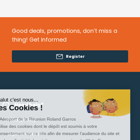
Good deals, promotions, don’t miss a
thing! Get informed
Register
Salut c'est nous...
Need help?
les Cookies !
L’Aéroport de la Réunion Roland Garros
Privacy Policy
utilise des cookies dont le dépôt est soumis à votre
consentement sur ce site afin de mesurer l’audience du site et
Legal Information