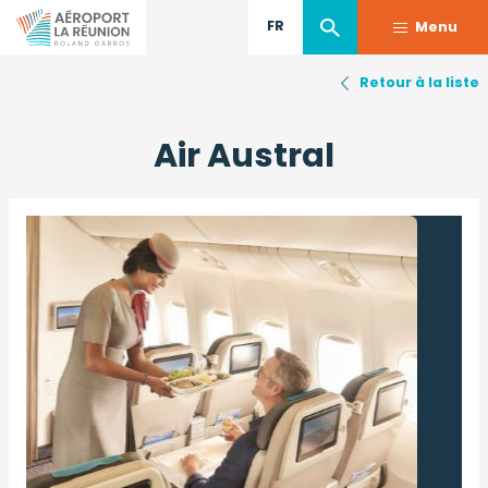
FR
Menu
Retour à la liste
Aller
au
Air Austral
contenu
principal
Image