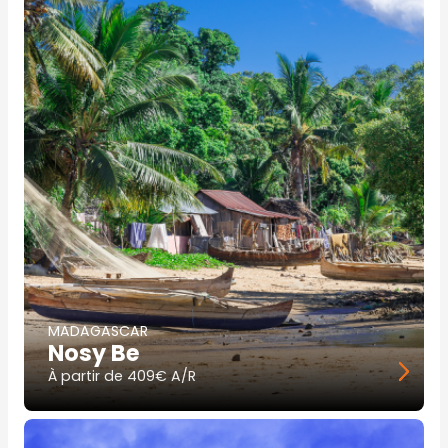
MADAGASCAR
Nosy Be
À partir de
409€ A/R
Image