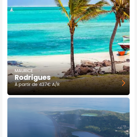
MAURICE
Rodrigues
À partir de
437€ A/R
Image
principale