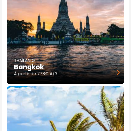
THAÏLANDE
Bangkok
À partir de
778€ A/R
Image
principale