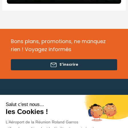
Bons plans, promotions, ne manquez
rien ! Voyagez informés
S'inscrire
Salut c'est nous...
Besoin d'aide ?
les Cookies !
L’Aéroport de la Réunion Roland Garros
Politique de protection des données