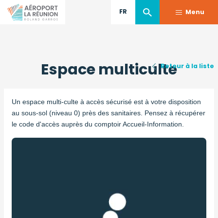
FR
Menu
Aller
au
Espace multiculte
contenu
Retour à la liste
principal
Un espace multi-culte à accès sécurisé est à votre disposition
au sous-sol (niveau 0) près des sanitaires. Pensez à récupérer
le code d'accès auprès du comptoir Accueil-Information.