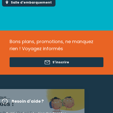
Salle d'embarquement
Bons plans, promotions, ne manquez
rien ! Voyagez informés
S'inscrire
ut c'est nous...
Besoin d'aide ?
s Cookies !