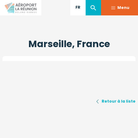
FR
Menu
Aller
au
Marseille, France
contenu
principal
Retour à la liste