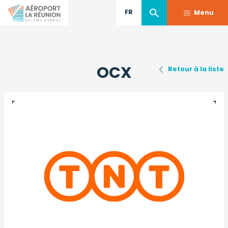
FR
Menu
Aller
au
OCX
contenu
Retour à la liste
principal
Image